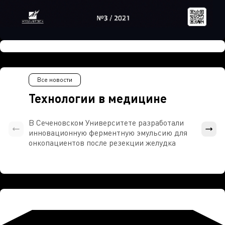
Все новости
Технологии в медицине
В Сеченовском Университете разработали
Росси
инновационную ферментную эмульсию для
расч
онкопациентов после резекции желудка
проти