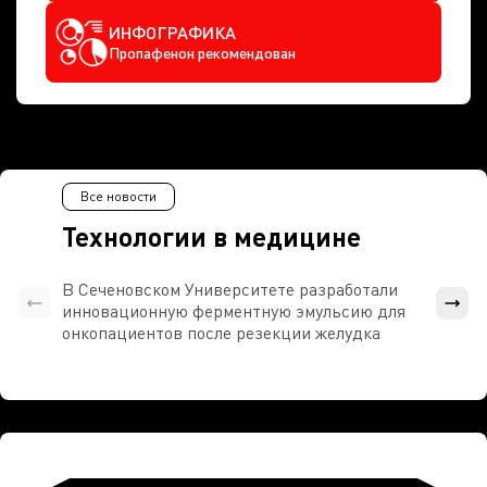
ИНФОГРАФИКА
Пропафенон рекомендован
Все новости
Технологии в медицине
В Сеченовском Университете разработали
Росси
инновационную ферментную эмульсию для
расч
онкопациентов после резекции желудка
проти