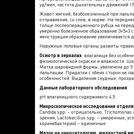
уд/мин, частота дыхательных движений 15 
Живот мягкий, безболезненный при пальпа
отправления, со слов, в норме. На передн
толще послеоперационного рубца на перед
умеренно болезненное образование 3×5×3 
менструации образование увеличивается до
Наружные половые органы развиты правиль
Осмотр в зеркалах
: влагалище без особен
физиологической окраски и влажности. Ше
Матка шаровидной формы, увеличена до 5 
пальпации. Придатки с обеих сторон не п
особенностей. Выделения скудные, прозрач
Данные лабораторного обследования
pH влагалищного содержимого 4,5.
Микроскопическое исследование отделя
Candida spp. – отрицательно, Trichomonas 
зрения, Lactobacillus spp. – умеренные, у
коринебактерии) – единичные.
Мазок на онкоцитологию, жидкостной мет