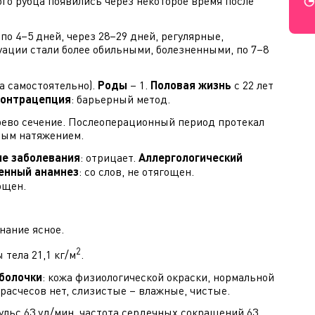
ого рубца появились через некоторое время после
 по 4–5 дней, через 28–29 дней, регулярные,
уации стали более обильными, болезненными, по 7–8
а самостоятельно).
Роды
– 1.
Половая жизнь
с 22 лет
онтрацепция
: барьерный метод.
сарево сечение. Послеоперационный период протекал
ным натяжением.
ие заболевания
: отрицает.
Аллергологический
енный анамнез
: со слов, не отягощен.
гощен.
нание ясное.
2
 тела 21,1 кг/м
.
болочки
: кожа физиологической окраски, нормальной
 расчесов нет, слизистые – влажные, чистые.
пульс 63 уд/мин, частота сердечных сокращений 63