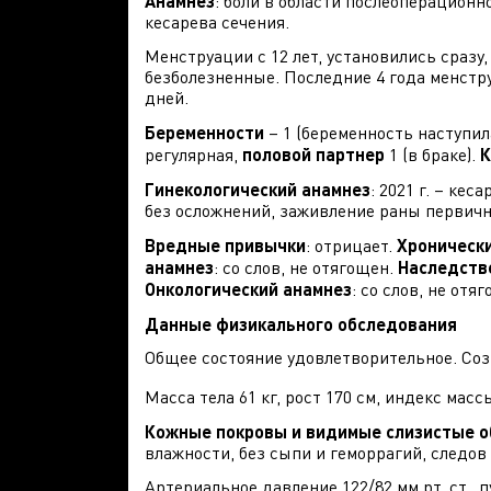
Анамнез
: боли в области послеоперационн
кесарева сечения.
Менструации с 12 лет, установились сразу,
безболезненные. Последние 4 года менстр
дней.
Беременности
– 1 (беременность наступил
регулярная,
половой партнер
1 (в браке).
К
Гинекологический анамнез
: 2021 г. – ке
без осложнений, заживление раны первич
Вредные привычки
: отрицает.
Хроническ
анамнез
: со слов, не отягощен.
Наследств
Онкологический анамнез
: со слов, не отя
Данные физикального обследования
Общее состояние удовлетворительное. Соз
Масса тела 61 кг, рост 170 см, индекс массы
Кожные покровы и видимые слизистые о
влажности, без сыпи и геморрагий, следов
Артериальное давление 122/82 мм рт. ст., 