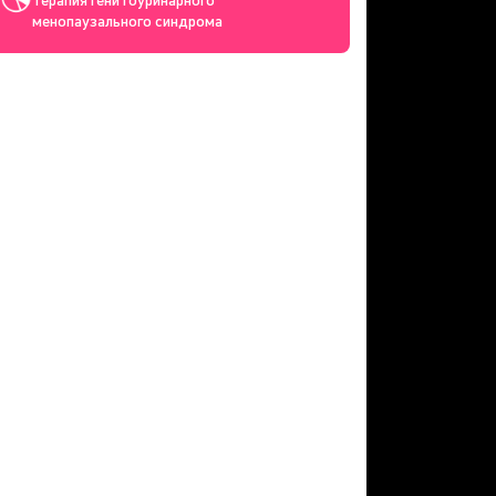
менопаузального синдрома