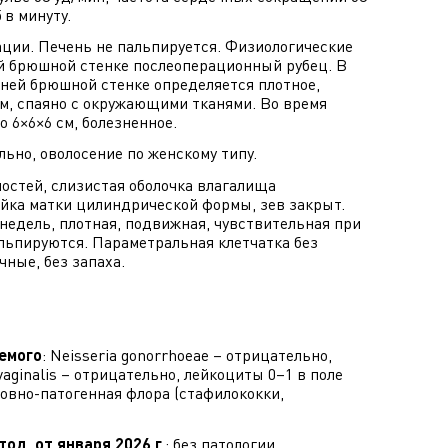
в минуту.
ции. Печень не пальпируется. Физиологические
ей брюшной стенке послеоперационный рубец. В
ней брюшной стенке определяется плотное,
см, спаяно с окружающими тканями. Во время
 6×6×6 см, болезненное.
но, оволосение по женскому типу.
ностей, слизистая оболочка влагалища
йка матки цилиндрической формы, зев закрыт.
недель, плотная, подвижная, чувствительная при
альпируются. Параметральная клетчатка без
ные, без запаха.
емого
: Neisseria gonorrhoeae – отрицательно,
vaginalis – отрицательно, лейкоциты 0–1 в поле
словно-патогенная флора (стафилококки,
од, от января 2026 г.
: без патологии.