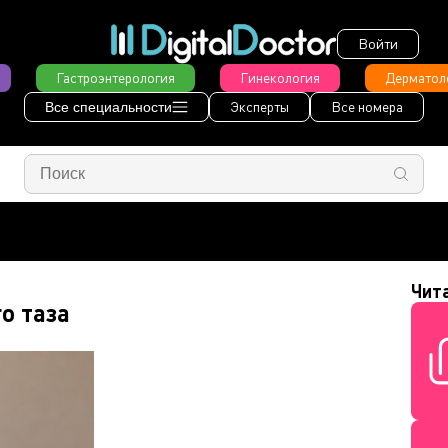
Войти
Гастроэнтерология
Гинекология
Дерматол
Эксперты
Все номера
Все специальности
Чит
о таза