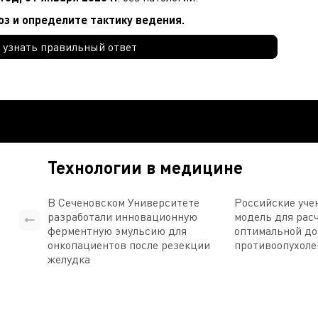
з и определите тактику ведения.
 узнать правильный ответ
Технологии в медицине
В Сеченовском Университете
Российские уче
разработали инновационную
модель для рас
ферментную эмульсию для
оптимальной д
онкопациентов после резекции
противоопухоле
желудка