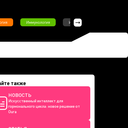
огия
Иммунология
Интервью
Инфекционны
айте также
НОВОСТЬ
Искусственный интеллект для
гормонального цикла: новое решение от
Oura