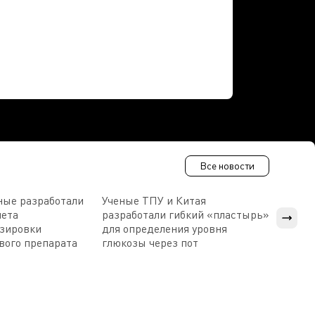
Все новости
ные разработали
Ученые ТПУ и Китая
В Пен
чета
разработали гибкий «пластырь»
приб
озировки
для определения уровня
прис
вого препарата
глюкозы через пот