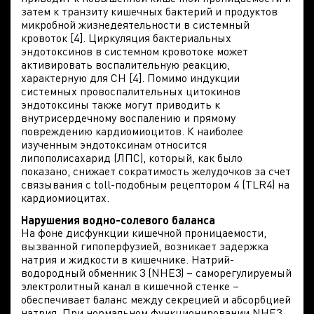
затем к транзиту кишечных бактерий и продуктов
микробной жизнедеятельности в системный
кровоток [4]. Циркуляция бактериальных
эндотоксинов в системном кровотоке может
активировать воспалительную реакцию,
характерную для СН [4]. Помимо индукции
системных провоспалительных цитокинов
эндотоксины также могут приводить к
внутрисердечному воспалению и прямому
повреждению кардиомиоцитов. К наиболее
изученным эндотоксинам относится
липополисахарид (ЛПС), который, как было
показано, снижает сократимость желудочков за счет
связывания с toll-подобным рецептором 4 (TLR4) на
кардиомиоцитах.
Нарушения водно-солевого баланса
На фоне дисфункции кишечной проницаемости,
вызванной гипоперфузией, возникает задержка
натрия и жидкости в кишечнике. Натрий-
водородный обменник 3 (NHE3) – саморегулируемый
электролитный канал в кишечной стенке –
обеспечивает баланс между секрецией и абсорбцией
натрия. При нормальном функционировании NHE3