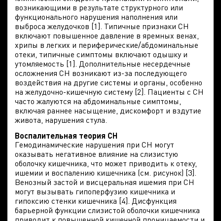
возникающими в результате структурного или
функционального нарушения наполнения или
выброса желудочков [1]. Типичные признаки СН
включают повышенное давление в яремных венах,
хрипы в легких и периферические/абдоминальные
отеки, типичные симптомы включают одышку и
утомляемость [1]. Дополнительные несердечные
осложнения СН возникают из-за последующего
воздействия на другие системы и органы, особенно
на желудочно-кишечную систему [2]. Пациенты с СН
часто жалуются на абдоминальные симптомы,
включая раннее насыщение, дискомфорт и вздутие
живота, нарушения стула.
Воспалительная теория СН
Гемодинамические нарушения при СН могут
оказывать негативное влияние на слизистую
оболочку кишечника, что может приводить к отеку,
ишемии и воспалению кишечника (см. рисунок) [3].
Венозный застой и висцеральная ишемия при СН
могут вызывать гипоперфузию кишечника и
гипоксию стенки кишечника [4]. Дисфункция
барьерной функции слизистой оболочки кишечника
приводит к повышенной кишечной проницаемости и