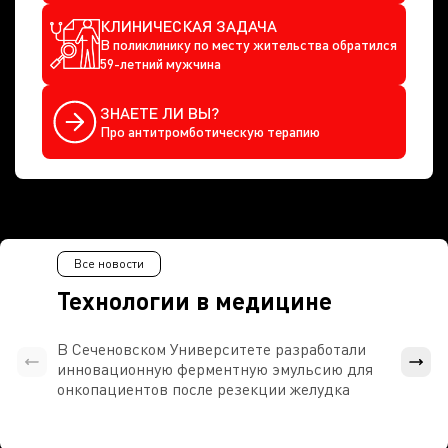
КЛИНИЧЕСКАЯ ЗАДАЧА
В поликлинику по месту жительства обратился
59-летний мужчина
ЗНАЕТЕ ЛИ ВЫ?
Про антитромботическую терапию
Все новости
Технологии в медицине
В Сеченовском Университете разработали
Росси
инновационную ферментную эмульсию для
расч
онкопациентов после резекции желудка
проти