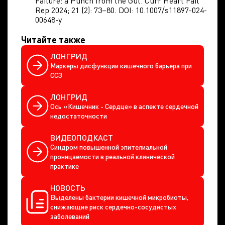
Failure: a Punch from the Gut. Curr Heart Fail
Rep 2024; 21 (2): 73–80. DOI: 10.1007/s11897-024-
00648-y
Читайте также
ЛОНГРИД
Маркеры дисфункции кишечного барьера при
ССЗ
ЛОНГРИД
Ось «Кишечник - Сердце» в аспекте сердечной
недостаточности
ВИДЕОПОДКАСТ
Синдром повышенной эпителиальной
проницаемости в реальной клинической
практике
НОВОСТЬ
Выделены бактерии кишечной микробиоты,
снижающие риск сердечно-сосудистых
заболеваний