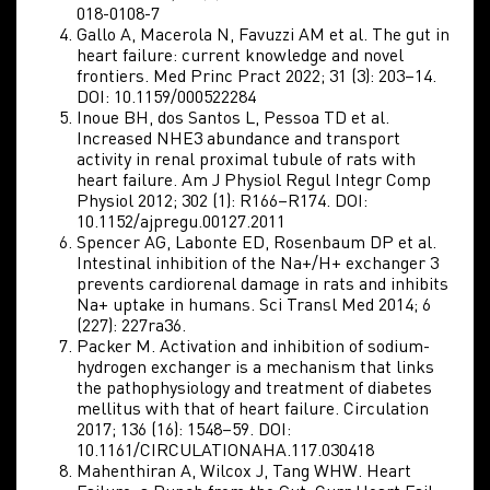
018-0108-7
Gallo A, Macerola N, Favuzzi AM et al. The gut in
heart failure: current knowledge and novel
frontiers. Med Princ Pract 2022; 31 (3): 203–14.
DOI: 10.1159/000522284
Inoue BH, dos Santos L, Pessoa TD et al.
Increased NHE3 abundance and transport
activity in renal proximal tubule of rats with
heart failure. Am J Physiol Regul Integr Comp
Physiol 2012; 302 (1): R166–R174. DOI:
10.1152/ajpregu.00127.2011
Spencer AG, Labonte ED, Rosenbaum DP et al.
Intestinal inhibition of the Na+/H+ exchanger 3
prevents cardiorenal damage in rats and inhibits
Na+ uptake in humans. Sci Transl Med 2014; 6
(227): 227ra36.
Packer M. Activation and inhibition of sodium-
hydrogen exchanger is a mechanism that links
the pathophysiology and treatment of diabetes
mellitus with that of heart failure. Circulation
2017; 136 (16): 1548–59. DOI:
10.1161/CIRCULATIONAHA.117.030418
Mahenthiran A, Wilcox J, Tang WHW. Heart