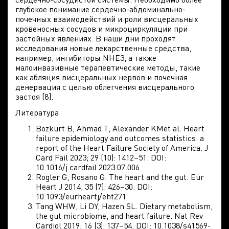
глубокое понимание сердечно-абдоминально-
почечных взаимодействий и роли висцеральных
кровеносных сосудов и микроциркуляции при
застойных явлениях. В наши дни проходят
исследования новые лекарственные средства,
например, ингибиторы NHE3, а также
малоинвазивные терапевтические методы, такие
как абляция висцеральных нервов и почечная
денервация с целью облегчения висцерального
застоя [8].
Литература
Bozkurt B, Ahmad T, Alexander KMet al. Heart
failure epidemiology and outcomes statistics: a
report of the Heart Failure Society of America. J
Card Fail 2023; 29 (10): 1412–51. DOI:
10.1016/j.cardfail.2023.07.006
Rogler G, Rosano G. The heart and the gut. Eur
Heart J 2014; 35 (7): 426–30. DOI:
10.1093/eurheartj/eht271
Tang WHW, Li DY, Hazen SL. Dietary metabolism,
the gut microbiome, and heart failure. Nat Rev
Cardiol 2019; 16 (3): 137–54. DOI: 10.1038/s41569-