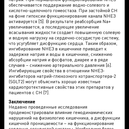
обеспечивается поддержание водно-солевого и
кислотно-щелочного гомеостаза. При застойной СН
на фоне гипоксии функционирование канала NHE3
активируется [5]. В результате реабсорбция Na+
увеличивается, а последующее увеличение
всасывания жидкости создает повышенную солевую
и водную нагрузку на сердечно-сосудистую систему,
что усугубляет дисфункцию сердца. Таким образом,
ингибирование NHE3 в кишечнике приводит к
задержке натрия и воды в кишечнике, снижению
абсорбции натрия и фосфатов, диарее и в ряде
случаев – снижению артериального давления [6].
Ингибирующие свойства в отношении NHE3-
ингибиторов натрий-глюкозного котранспортера-2
(SGLT2) могут объяснить хорошо известные
кардиопротективные свойства этих препаратов у
пациентов с СН [7].
Заключение
Недавно проведенные исследования
продемонстрировали влияние гемодинамических
нарушений на физиологию кишечника, а дисфункции
кишечной проницаемости – на функционирование
сердечно-сосудистой системы. Необходимо более