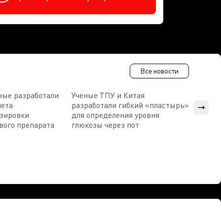
Все новости
ные разработали
Ученые ТПУ и Китая
В Пен
чета
разработали гибкий «пластырь»
приб
озировки
для определения уровня
прис
вого препарата
глюкозы через пот