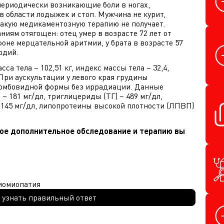
периодически возникающие боли в ногах,
в области лодыжек и стоп. Мужчина не курит,
какую медикаментозную терапию не получает.
иям отягощен: отец умер в возрасте 72 лет от
оне мерцательной аритмии, у брата в возрасте 57
рдий.
са тела – 102,51 кг, индекс массы тела – 32,4,
 При аускультации у левого края грудины
ромбовидной формы без иррадиации. Данные
– 181 мг/дл, триглицериды (ТГ) – 489 мг/дл,
145 мг/дл, липопротеины высокой плотности (ЛПВП)
кое дополнительное обследование и терапию вы
иомиопатия
 узнать правильный ответ