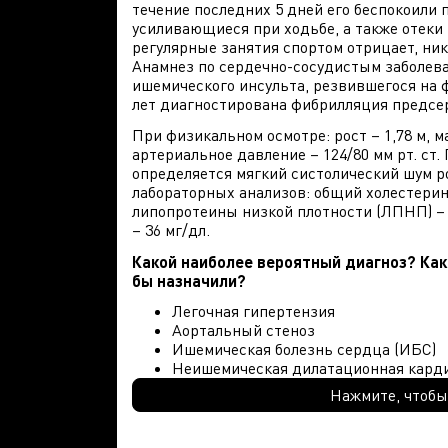
течение последних 5 дней его беспокоили 
усиливающиеся при ходьбе, а также отеки 
регулярные занятия спортом отрицает, ни
Анамнез по сердечно-сосудистым заболеван
ишемического инсульта, резвившегося на ф
лет диагностирована фибрилляция предсе
При физикальном осмотре: рост – 1,78 м, мас
артериальное давление – 124/80 мм рт. ст.
определяется мягкий систолический шум 
лабораторных анализов: общий холестерин 
липопротеины низкой плотности (ЛПНП) – 
– 36 мг/дл.
Какой наиболее вероятный диагноз? Ка
бы назначили?
Легочная гипертензия
Аортальный стеноз
Ишемическая болезнь сердца (ИБС)
Неишемическая дилатационная кард
Нажмите, чтобы