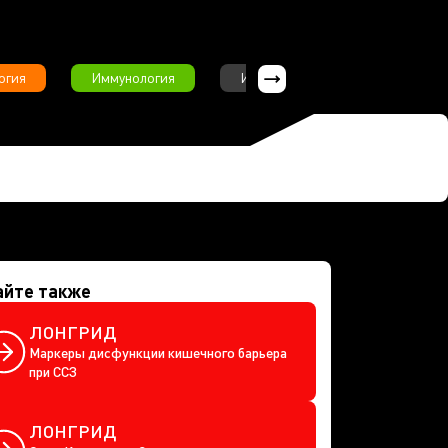
огия
Иммунология
Интервью
Инфекционны
айте также
ЛОНГРИД
Маркеры дисфункции кишечного барьера
при ССЗ
ЛОНГРИД