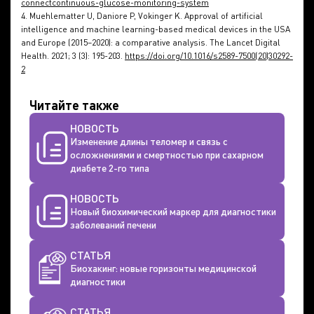
connectcontinuous-glucose-monitoring-system
4. Muehlematter U, Daniore P, Vokinger K. Approval of artificial
intelligence and machine learning-based medical devices in the USA
and Europe (2015–2020): a comparative analysis. The Lancet Digital
Health. 2021; 3 (3): 195-203.
https://doi.org/10.1016/s2589-7500(20)30292-
2
Читайте также
НОВОСТЬ
Изменение длины теломер и связь с
осложнениями и смертностью при сахарном
диабете 2-го типа
НОВОСТЬ
Новый биохимический маркер для диагностики
заболеваний печени
СТАТЬЯ
Биохакинг: новые горизонты медицинской
диагностики
СТАТЬЯ