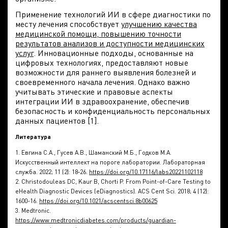
Применение технологий ИИ в сфере диагностики по
месту лечения способствует
улучшению качества
медицинской помощи, повышению точности
результатов анализов и доступности медицинских
услуг
. Инновационные подходы, основанные на
цифровых технологиях, предоставляют новые
возможности для раннего выявления болезней и
своевременного начала лечения. Однако важно
учитывать этические и правовые аспекты
интеграции ИИ в здравоохранение, обеспечив
безопасность и конфиденциальность персональных
данных пациентов [1].
Литература
1. Евгина С.А., Гусев А.В., Шаманский М.Б., Годков М.А.
Искусственный интеллект на пороге лаборатории. Лабораторная
служба. 2022; 11 (2): 18‑26.
https://doi.org/10.17116/labs20221102118
2. Christodouleas DC, Kaur B, Chorti P. From Point-of-Care Testing to
eHealth Diagnostic Devices (eDiagnostics). ACS Cent Sci. 2018; 4 (12):
1600-16.
https://doi.org/10.1021/acscentsci.8b00625
3. Medtronic.
https://www.medtronicdiabetes.com/products/guardian-