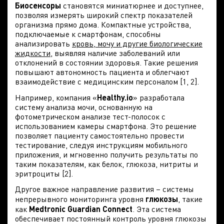
Биосенсоры
становятся миниатюрнее и доступнее,
позволяя измерять широкий спектр показателей
организма прямо дома. Компактные устройства,
подключаемые к смартфонам, способны
анализировать
кровь, мочу и другие биологические
жидкости
, выявляя наличие заболеваний или
отклонений в состоянии здоровья. Такие решения
повышают автономность пациента и облегчают
взаимодействие с медицинским персоналом [1, 2].
Например, компания «
Healthy.io
» разработала
систему анализа мочи, основанную на
фотометрическом анализе тест-полосок с
использованием камеры смартфона. Это решение
позволяет пациенту самостоятельно провести
тестирование, следуя инструкциям мобильного
приложения, и мгновенно получить результаты по
таким показателям, как белок, глюкоза, нитриты и
эритроциты [2].
Другое важное направление развития – системы
непрерывного мониторинга уровня
глюкозы
, такие
как
Medtronic Guardian Connect
. Эта система
обеспечивает постоянный контроль уровня глюкозы