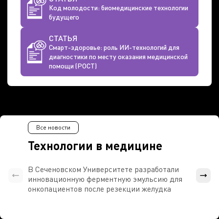
Код молодости: биомедицинские технологии
будущего
СТАТЬЯ
Смарт-здоровье: роль ИИ-технологий для
диагностики по месту оказания медицинской
помощи (РОСТ)
Все новости
Технологии в медицине
В Сеченовском Университете разработали
Росси
инновационную ферментную эмульсию для
расч
онкопациентов после резекции желудка
проти