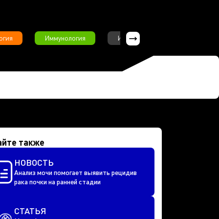
огия
Иммунология
Интервью
Инфекционны
айте также
НОВОСТЬ
Анализ мочи помогает выявить рецидив
рака почки на ранней стадии
СТАТЬЯ