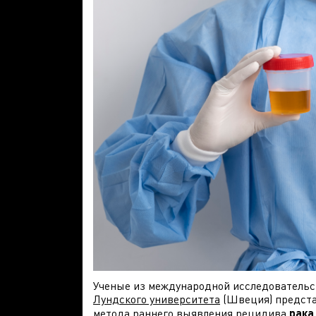
Ученые из международной исследовательс
Лундского университета
(Швеция) предст
метода раннего выявления рецидива
рака