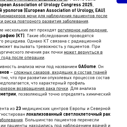
opean Association of Urology Congress 2025
,
урологов (European Association of Urology, EAU)
.
биомаркеров мочи для наблюдения пациентов после
ки риска повторного развития заболевания
.
ие нескольких лет проходят
регулярное наблюдение
,
рафию (КТ)
. Такие обследования проводятся
го рецидива. Однако КТ связана с радиационной
и может вызывать тревожность у пациентов. При
ургического лечения рак почки
может вернуться в
 года после операции
.
ивность анализа мочи под названием
GAGome
. Он
канов
–
сложных сахаров, входящих в состав тканей
стно, что при развитии опухолевых процессов состав
редполагается, что характерный профиль
аркером возвращения рака почки
. Для анализа
ометрии
, позволяющий точно определять химический
ента из
23
медицинских центров Европы и Северной
агностирован
локализованный светлоклеточный рак
аболевания
. Большинство пациентов перенесли
ции пациенты находились под наблюдением врачей и