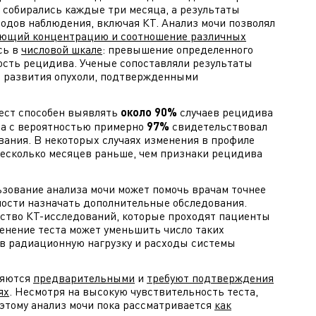
 собирались каждые три месяца, а результаты
одов наблюдения, включая КТ. Анализ мочи позволял
ющий концентрацию и соотношение различных
сь в
числовой шкале
: превышение определенного
ость рецидива. Ученые сопоставляли результаты
о развития опухоли, подтвержденными
ест способен выявлять
около 90%
случаев рецидива
та с вероятностью примерно
97%
свидетельствовал
вания. В некоторых случаях изменения в профиле
есколько месяцев раньше, чем признаки рецидива
ьзование анализа мочи может помочь врачам точнее
мости назначать дополнительные обследования.
ество КТ-исследований, которые проходят пациенты
менение теста может уменьшить число таких
ив радиационную нагрузку и расходы системы
ляются
предварительными
и
требуют подтверждения
ях
. Несмотря на высокую чувствительность теста,
оэтому анализ мочи пока рассматривается
как