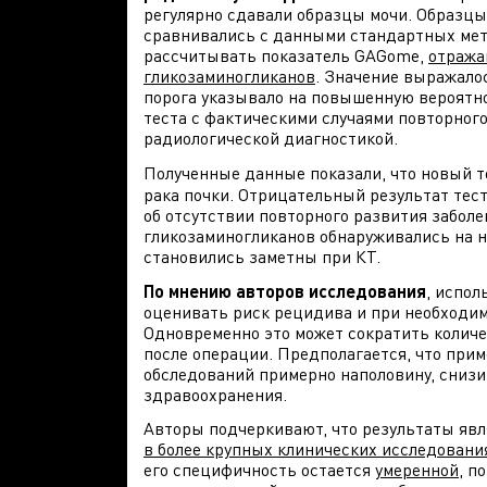
регулярно сдавали образцы мочи. Образцы
сравнивались с данными стандартных мет
рассчитывать показатель GAGome,
отража
гликозаминогликанов
. Значение выражало
порога указывало на повышенную вероятн
теста с фактическими случаями повторног
радиологической диагностикой.
Полученные данные показали, что новый т
рака почки. Отрицательный результат тес
об отсутствии повторного развития заболе
гликозаминогликанов обнаруживались на н
становились заметны при КТ.
По мнению авторов исследования
, испол
оценивать риск рецидива и при необходи
Одновременно это может сократить колич
после операции. Предполагается, что при
обследований примерно наполовину, сниз
здравоохранения.
Авторы подчеркивают, что результаты яв
в более крупных клинических исследовани
его специфичность остается
умеренной
, п