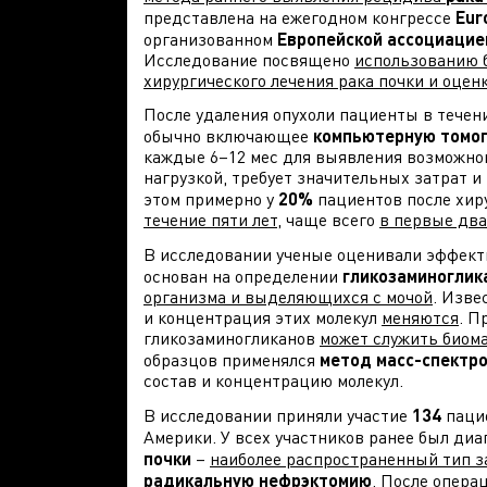
представлена на ежегодном конгрессе
Eur
организованном
Европейской ассоциацией 
Исследование посвящено
использованию 
хирургического лечения рака почки и оцен
После удаления опухоли пациенты в течен
обычно включающее
к
омпьютерную томог
каждые 6–12 мес для выявления возможно
нагрузкой, требует значительных затрат 
этом примерно у
20%
пациентов после хир
течение пяти лет
, чаще всего
в первые два
В исследовании ученые оценивали эффект
основан на определении
гликозаминогли
организма и выделяющихся с мочой
. Изве
и концентрация этих молекул
меняются
. П
гликозаминогликанов
может служить биом
образцов применялся
метод
масс-спектр
состав и концентрацию молекул.
В исследовании приняли участие
134
паци
Америки. У всех участников ранее был ди
почки
–
наиболее распространенный тип з
радикальную нефрэктомию
. После опера