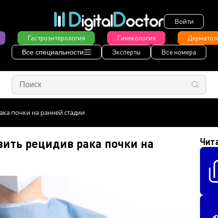
Войти
Гастроэнтерология
Гинекология
Дерматол
Эксперты
Все номера
Все специальности
ака почки на ранней стадии
ить рецидив рака почки на
Чит