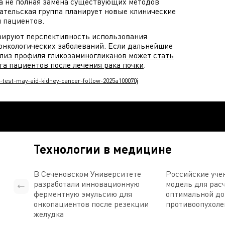
 а не полная замена существующих методов
ательская группа планирует новые клинические
п пациентов.
рируют перспективность использования
онкологических заболеваний. Если дальнейшие
лиз профиля гликозаминогликанов может стать
а пациентов после лечения рака почки
.
-test-may-aid-kidney-cancer-follow-2025a100070j
Технологии в медицине
В Сеченовском Университете
Российские уче
разработали инновационную
модель для рас
ферментную эмульсию для
оптимальной д
онкопациентов после резекции
противоопухоле
желудка