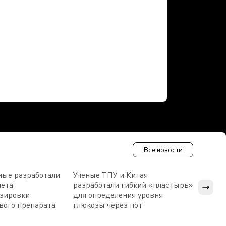
Все новости
ные разработали
Ученые ТПУ и Китая
В Пен
чета
разработали гибкий «пластырь»
приб
озировки
для определения уровня
прис
вого препарата
глюкозы через пот