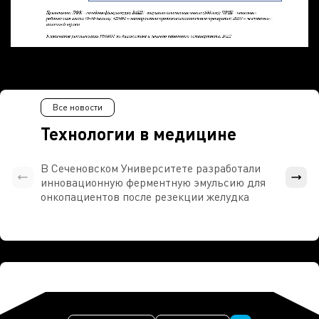
Все новости
Технологии в медицине
В Сеченовском Университете разработали
Росси
инновационную ферментную эмульсию для
расч
онкопациентов после резекции желудка
проти