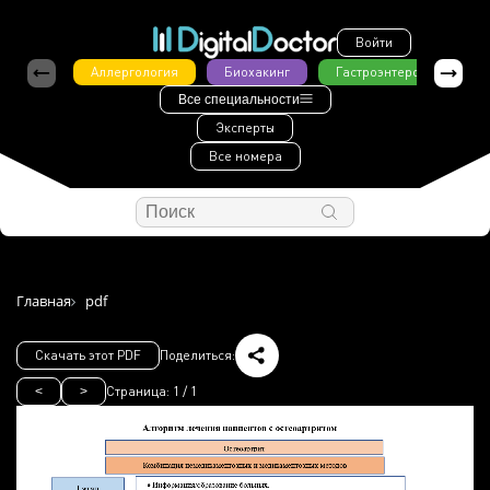
Войти
Аллергология
Биохакинг
Гастроэнтерология
Все специальности
Эксперты
Все номера
Главная
pdf
Скачать этот PDF
Поделиться:
Страница:
1
/
1
<
>