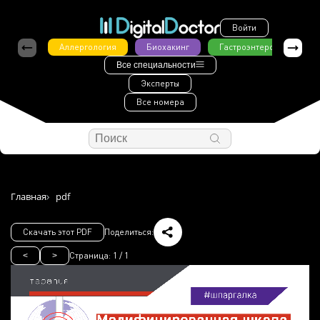
Войти
Аллергология
Биохакинг
Гастроэнтерология
Все специальности
Эксперты
Все номера
Главная
pdf
Скачать этот PDF
Поделиться:
Страница:
1
/
1
<
>