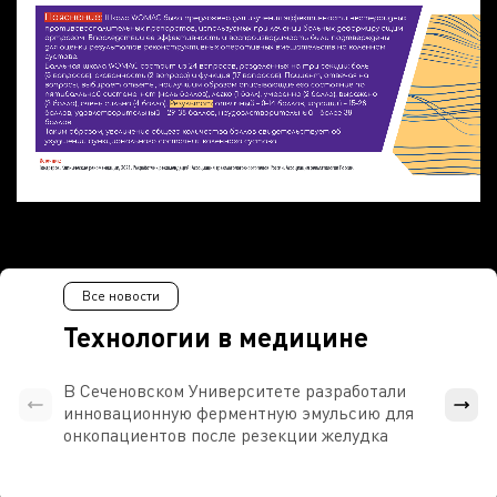
Все новости
Технологии в медицине
В Сеченовском Университете разработали
Росси
инновационную ферментную эмульсию для
расч
онкопациентов после резекции желудка
проти