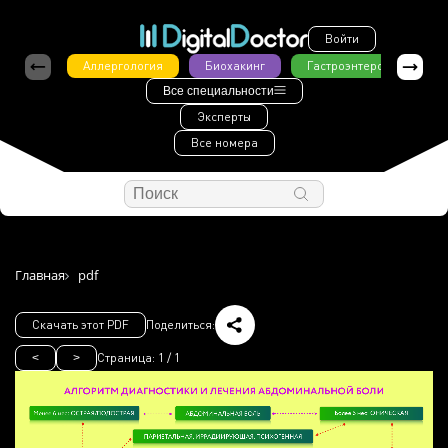
Войти
Аллергология
Биохакинг
Гастроэнтерология
Все специальности
Эксперты
Все номера
Главная
pdf
Скачать этот PDF
Поделиться:
Страница:
1
/
1
<
>