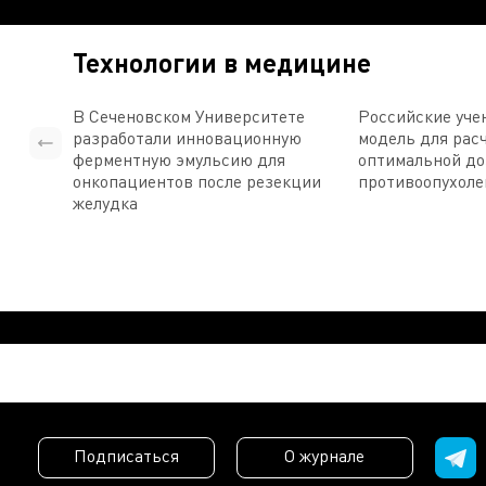
Технологии в медицине
В Сеченовском Университете
Российские уче
разработали инновационную
модель для рас
ферментную эмульсию для
оптимальной д
онкопациентов после резекции
противоопухоле
желудка
Подписаться
О журнале