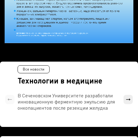
Все новости
Технологии в медицине
В Сеченовском Университете разработали
Росси
инновационную ферментную эмульсию для
расч
онкопациентов после резекции желудка
проти