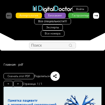
Войти
Аллергология
Биохакинг
Гастроэнтерология
Все специальности
Эксперты
Все номера
Главная
pdf
Скачать этот PDF
Поделиться:
Страница:
1
/
1
<
>