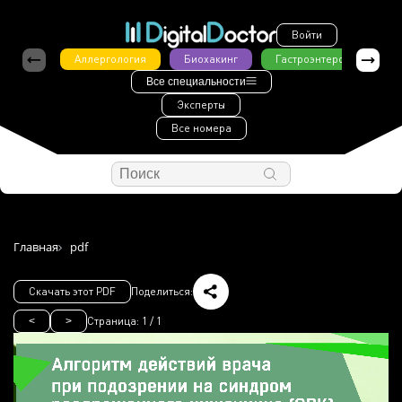
Войти
Аллергология
Биохакинг
Гастроэнтерология
Все специальности
Эксперты
Все номера
Главная
pdf
Скачать этот PDF
Поделиться:
Страница:
1
/
1
<
>