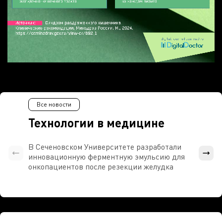
Все новости
Технологии в медицине
В Сеченовском Университете разработали
Росси
инновационную ферментную эмульсию для
расч
онкопациентов после резекции желудка
проти