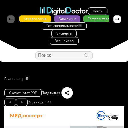
Войти
Аллергология
Биохакинг
Гастроэнтерология
Все специальности
Эксперты
Все номера
Главная
pdf
Скачать этот PDF
Поделиться:
Страница:
1
/
1
<
>