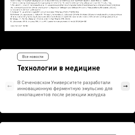
Все новости
Технологии в медицине
В Сеченовском Университете разработали
Росси
инновационную ферментную эмульсию для
расч
онкопациентов после резекции желудка
проти