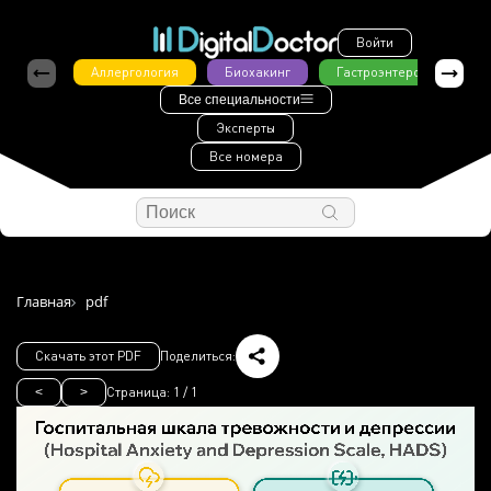
Войти
Аллергология
Биохакинг
Гастроэнтерология
Все специальности
Эксперты
Все номера
Главная
pdf
Скачать этот PDF
Поделиться:
Страница:
1
/
1
<
>