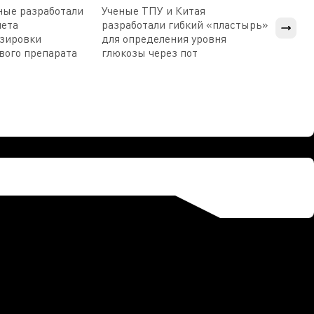
ные разработали
Ученые ТПУ и Китая
В Пен
чета
разработали гибкий «пластырь»
приб
озировки
для определения уровня
прис
вого препарата
глюкозы через пот