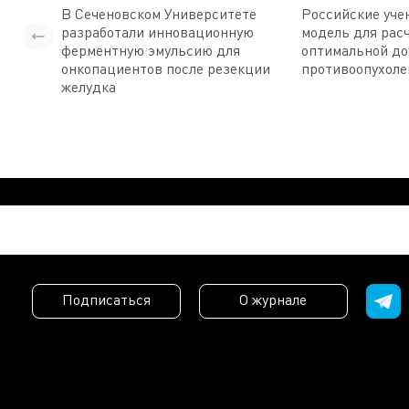
В Сеченовском Университете
Российские уче
разработали инновационную
модель для рас
ферментную эмульсию для
оптимальной д
онкопациентов после резекции
противоопухоле
желудка
Подписаться
О журнале