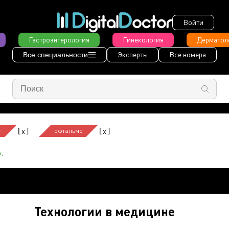
Войти
Гастроэнтерология
Гинекология
Дерматол
Эксперты
Все номера
Все специальности
[
]
[
]
x
x
г
офтальмо
.
Технологии в медицине