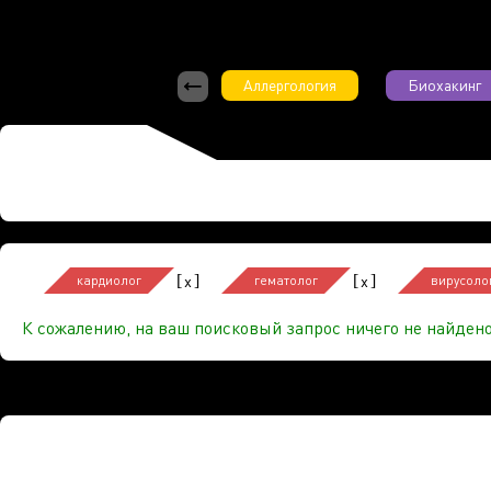
Аллергология
Биохакинг
[
]
[
]
x
x
кардиолог
гематолог
вирусоло
К сожалению, на ваш поисковый запрос ничего не найдено