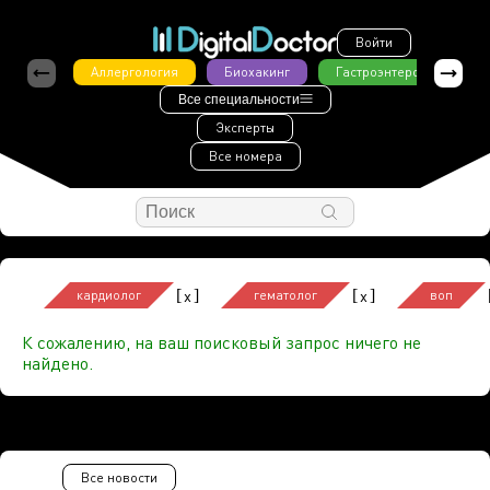
Войти
Аллергология
Биохакинг
Гастроэнтерология
Все специальности
Эксперты
Все номера
[
]
[
]
x
x
кардиолог
гематолог
воп
К сожалению, на ваш поисковый запрос ничего не
найдено.
Все новости