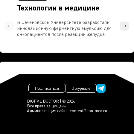
Технологии в медицине
В Сеченовском Университете разработали
Росси
инновационную ферментную эмульсию для
расч
онкопациентов после резекции желудка
проти
Подписаться
О журнале
DIGITAL DOCTOR | © 2026
Все права защищены
Администрация сайта:
content@con-med.ru