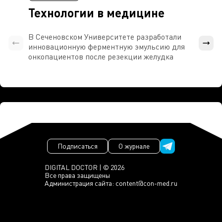
Технологии в медицине
В Сеченовском Университете разработали
Росси
инновационную ферментную эмульсию для
расч
онкопациентов после резекции желудка
проти
Подписаться
О журнале
DIGITAL DOCTOR | © 2026
Все права защищены
Администрация сайта:
content@con-med.ru