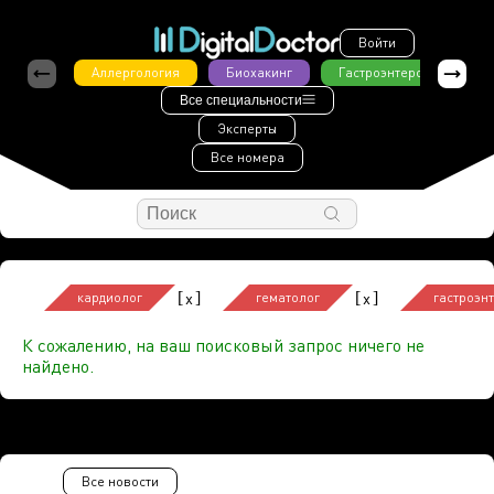
Войти
Аллергология
Биохакинг
Гастроэнтерология
Все специальности
Эксперты
Все номера
[
]
[
]
x
x
кардиолог
гематолог
гастроэн
К сожалению, на ваш поисковый запрос ничего не
найдено.
Все новости