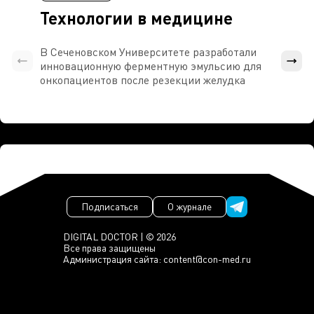
Технологии в медицине
В Сеченовском Университете разработали
Росси
инновационную ферментную эмульсию для
расч
онкопациентов после резекции желудка
проти
Подписаться
О журнале
DIGITAL DOCTOR | © 2026
Все права защищены
Администрация сайта:
content@con-med.ru