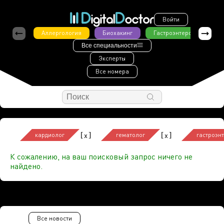
Войти
Аллергология
Биохакинг
Гастроэнтерология
Все специальности
Эксперты
Все номера
[
]
[
]
x
x
кардиолог
гематолог
гастроэн
К сожалению, на ваш поисковый запрос ничего не
найдено.
Все новости