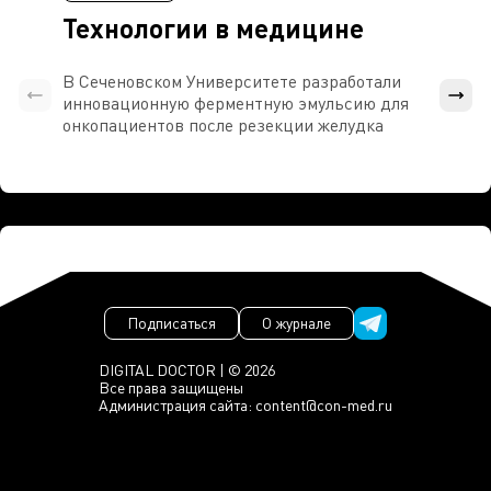
Технологии в медицине
В Сеченовском Университете разработали
Росси
инновационную ферментную эмульсию для
расч
онкопациентов после резекции желудка
проти
Подписаться
О журнале
DIGITAL DOCTOR | © 2026
Все права защищены
Администрация сайта:
content@con-med.ru