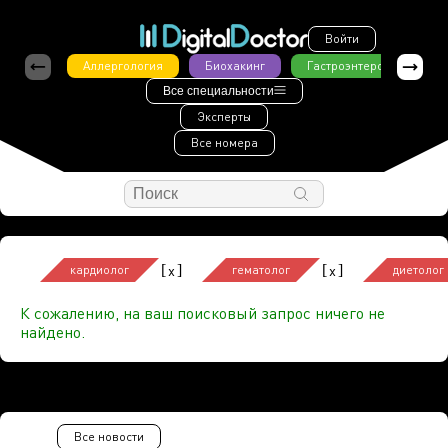
Войти
Аллергология
Биохакинг
Гастроэнтерология
Все специальности
Эксперты
Все номера
[
]
[
]
x
x
кардиолог
гематолог
диетолог
К сожалению, на ваш поисковый запрос ничего не
найдено.
Все новости