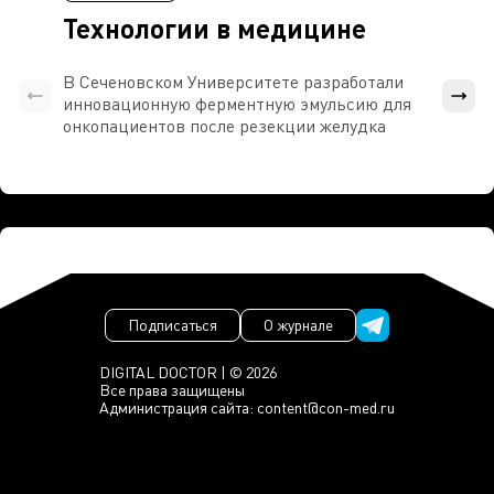
Технологии в медицине
В Сеченовском Университете разработали
Росси
инновационную ферментную эмульсию для
расч
онкопациентов после резекции желудка
проти
Подписаться
О журнале
DIGITAL DOCTOR | © 2026
Все права защищены
Администрация сайта:
content@con-med.ru