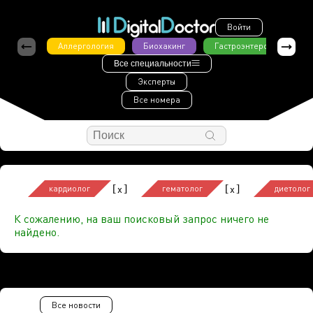
Войти
Аллергология
Биохакинг
Гастроэнтерология
Все специальности
Эксперты
Все номера
[
]
[
]
x
x
кардиолог
гематолог
диетолог
К сожалению, на ваш поисковый запрос ничего не
найдено.
Все новости