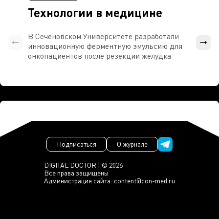
Технологии в медицине
В Сеченовском Университете разработали
Росси
инновационную ферментную эмульсию для
расч
онкопациентов после резекции желудка
проти
Подписаться
О журнале
DIGITAL DOCTOR | © 2026
Все права защищены
Администрация сайта:
content@con-med.ru