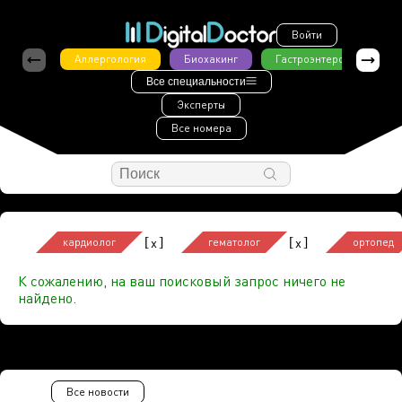
Войти
Аллергология
Биохакинг
Гастроэнтерология
Все специальности
Эксперты
Все номера
[
]
[
]
x
x
кардиолог
гематолог
ортопед
К сожалению, на ваш поисковый запрос ничего не
найдено.
Все новости