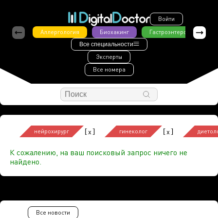
Войти
Аллергология
Биохакинг
Гастроэнтерология
Все специальности
Эксперты
Все номера
[
]
[
]
x
x
нейрохирург
гинеколог
диетол
К сожалению, на ваш поисковый запрос ничего не
найдено.
Все новости