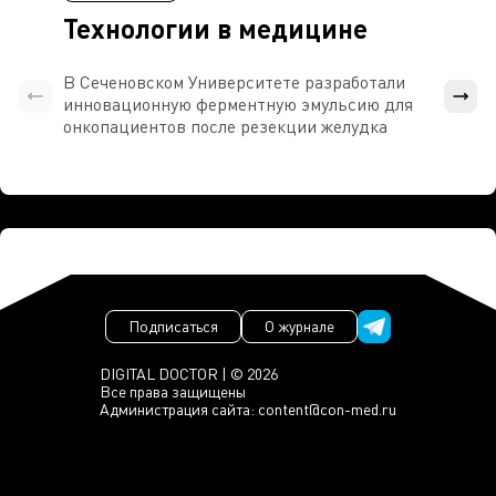
Технологии в медицине
В Сеченовском Университете разработали
Росси
инновационную ферментную эмульсию для
расч
онкопациентов после резекции желудка
проти
Подписаться
О журнале
DIGITAL DOCTOR | © 2026
Все права защищены
Администрация сайта:
content@con-med.ru