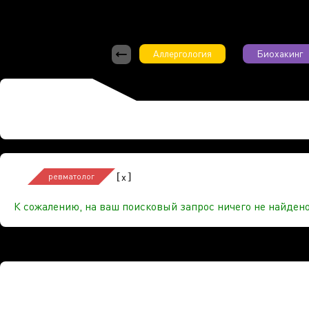
Аллергология
Биохакинг
[
]
x
ревматолог
К сожалению, на ваш поисковый запрос ничего не найдено