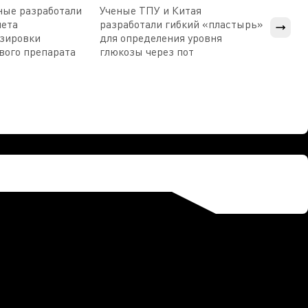
ные разработали
Ученые ТПУ и Китая
В Пен
чета
разработали гибкий «пластырь»
приб
озировки
для определения уровня
прис
вого препарата
глюкозы через пот