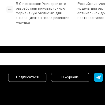
В Сеченовском Университете
Российские уче
разработали инновационную
модель для рас
ферментную эмульсию для
оптимальной д
онкопациентов после резекции
противоопухоле
желудка
Подписаться
О журнале