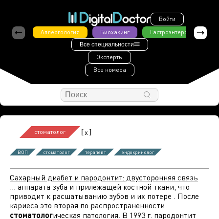
Войти
Аллергология
Биохакинг
Гастроэнтерология
Все специальности
Эксперты
Все номера
[
]
x
стоматолог
ВОП
стоматолог
терапевт
эндокринолог
Сахарный диабет и пародонтит: двусторонняя связь
... аппарата зуба и прилежащей костной ткани, что
приводит к расшатыванию зубов и их потере . После
кариеса это вторая по распространенности
стоматолог
ическая патология. В 1993 г. пародонтит