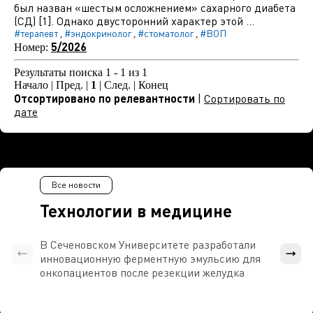
был назван «шестым осложнением» сахарного диабета
(СД) [1]. Однако двусторонний характер этой ...
#терапевт
#эндокринолог
#стоматолог
#ВОП
,
,
,
5/2026
Номер:
Результаты поиска 1 - 1 из 1
Начало | Пред. |
1
| След. | Конец
Отсортировано по релевантности
|
Сортировать по
дате
Все новости
Технологии в медицине
В Сеченовском Университете разработали
Росси
инновационную ферментную эмульсию для
расч
онкопациентов после резекции желудка
проти