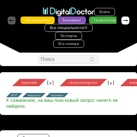
Войти
Аллергология
Биохакинг
Гастроэнтерология
Все специальности
Эксперты
Все номера
[
]
[
]
x
x
терапевт
гастроэнтеролог
пси
ВОП
невролог
терапевт
К сожалению, на ваш поисковый запрос ничего не
найдено.