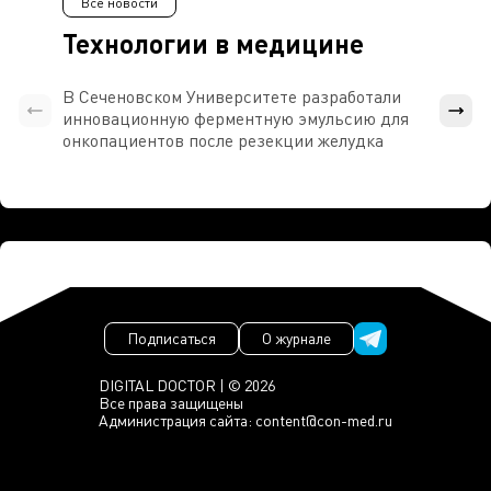
Все новости
Технологии в медицине
В Сеченовском Университете разработали
Росси
инновационную ферментную эмульсию для
расч
онкопациентов после резекции желудка
проти
Подписаться
О журнале
DIGITAL DOCTOR | © 2026
Все права защищены
Администрация сайта:
content@con-med.ru