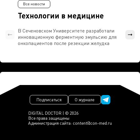
Все новости
Технологии в медицине
В Сеченовском Университете разработали
Росси
инновационную ферментную эмульсию для
расч
онкопациентов после резекции желудка
проти
Подписаться
О журнале
DIGITAL DOCTOR | © 2026
Все права защищены
Администрация сайта:
content@con-med.ru