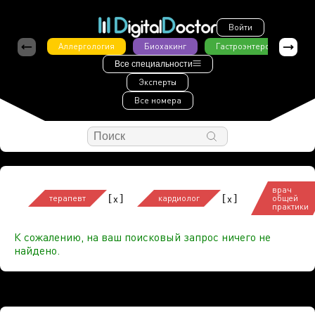
Войти
Аллергология
Биохакинг
Гастроэнтерология
Все специальности
Эксперты
Все номера
врач
[
]
[
]
x
x
терапевт
кардиолог
общей
практики
К сожалению, на ваш поисковый запрос ничего не
найдено.