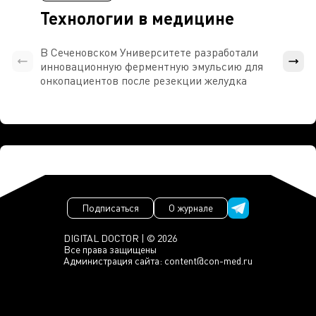
Технологии в медицине
В Сеченовском Университете разработали
Росси
инновационную ферментную эмульсию для
расч
онкопациентов после резекции желудка
проти
Подписаться
О журнале
DIGITAL DOCTOR | © 2026
Все права защищены
Администрация сайта:
content@con-med.ru