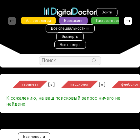
Войти
Аллергология
Биохакинг
Гастроэнтерология
Все специальности
Эксперты
Все номера
[
]
[
]
x
x
терапевт
кардиолог
флеболог
К сожалению, на ваш поисковый запрос ничего не
найдено.
Все новости