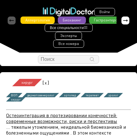
Войти
Аллергология
Биохакинг
Гастроэнтерология
Все специальности
Эксперты
Все номера
[
]
x
хирург
ВОП
дерматовенеролог
ортопед
терапевт
уролог
хирург
Остеоинтеграция в протезировании конечностей:
современные возможности, риски и перспективы
... тяжелым утомлением, неидеальной биомеханикой и
болезненными ощущениями . В этом контексте