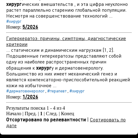
хирург
ических вмешательств , и эта цифра неуклонно
растет параллельно старению глобальной популяции.
Несмотря на совершенствование технологий ...
#хирург
5/2026
Номер:
Гиперкератоз: причины, симптомы, диагностические
критерии
... статическим и динамическим нагрузкам [1, 2].
Подошвенные гиперкератозы представляют собой
одну из наиболее распространенных причин
обращения к
хирург
у и дерматовенерологу.
Большинство из них имеет механический генез и
является компенсаторно-приспособительной реакцией
кожи на избыточное ...
#дерматовенеролог
#терапевт
#хирург
,
,
1/2026
Номер:
Результаты поиска 1 - 4 из 4
Начало | Пред. |
1
| След. | Конец
Отсортировано по релевантности
|
Сортировать по
дате