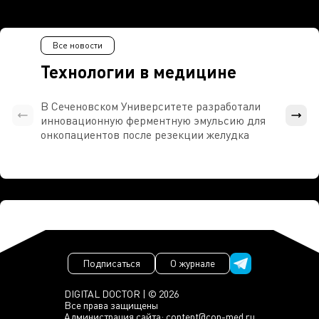
Все новости
Технологии в медицине
В Сеченовском Университете разработали
Росси
инновационную ферментную эмульсию для
расч
онкопациентов после резекции желудка
проти
Подписаться
О журнале
DIGITAL DOCTOR | © 2026
Все права защищены
Администрация сайта:
content@con-med.ru