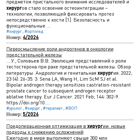
предметом пристального внимания исследователей и
хирург
ов стало освоение остеоинтеграции –
технологии, позволяющей фиксировать протез
непосредственно к кости [1]. Безопасность и
функциональные ...
#хирург
#ортопед
,
4/2026
Номер:
Переосмысление роли андрогенов в онкологии
предстательной железы
....У., Соловьев В.В. Эволюция представлений о роли
тестостерона при раке предстательной железы. Обзор
литературы. Андрология и генитальная
хирург
ия. 2022;
23 (4): 26-35. 3. Sena LA, Wang H, Lim ScM SJ et al.
Bipolar androgen therapy sensitizes castration-resistant
prostate cancer to subsequent androgen receptor
ablative therapy. Eur J Cancer. 2021 Feb; 144: 302-9.
https://doi.org/10....
#уролог
#хирург
#терапевт
#ВОП
,
,
,
5/2026
Номер:
Предоперационная оптимизация в
хирург
ии: новые
подходы к снижению осложнений
Ежегодно в мире выполняют свыше 300 млн