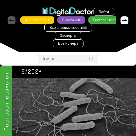
Войти
Аллергология
Биохакинг
Гастроэнтерология
Все специальности
Эксперты
Все номера
6/2024
Гастроэнтерология