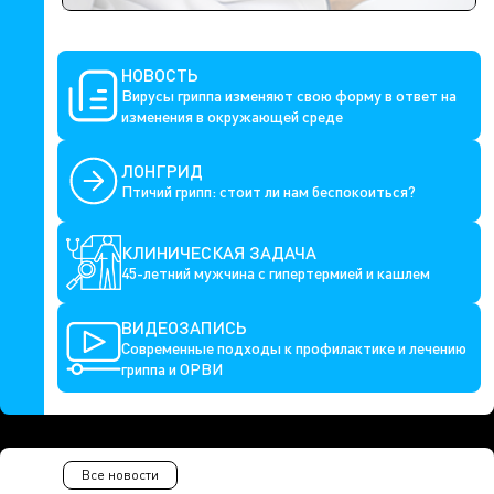
НОВОСТЬ
Вирусы гриппа изменяют свою форму в ответ на
изменения в окружающей среде
ЛОНГРИД
Птичий грипп: стоит ли нам беспокоиться?
КЛИНИЧЕСКАЯ ЗАДАЧА
45-летний мужчина с гипертермией и кашлем
ВИДЕОЗАПИСЬ
Современные подходы к профилактике и лечению
гриппа и ОРВИ
Все новости