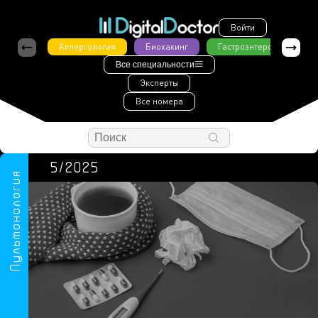
Войти
Аллергология
Биохакинг
Гастроэнтерология
Все специальности
Эксперты
Все номера
5/2025
Пульмонология