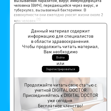
вызываемая паразитом, вирус иммунодефицита
человека (ВИЧ), передающийся через вирус, и
туберкулез, вызываемый бактериями. В
совокупности они ежегодно уносят жизни около 2
[1]
млн человек
.
Данный материал содержит
информацию для специалистов
в области здравоохранения.
Чтобы продолжить читать материал,
Вам необходимо
Войти
или
Зарегистрироваться
Продолжайте читать свою статью с
учетной DIGITAL DOCTOR
Присоединяйтесь к DIGITAL DOCTOR
уже сегодня.
Бесплатное членство!