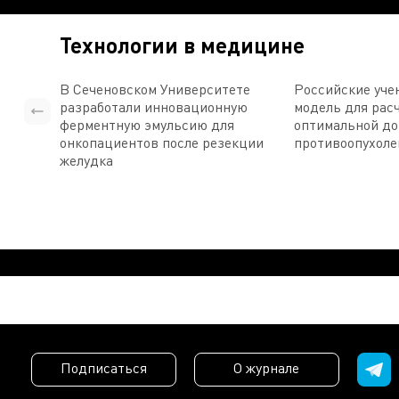
Технологии в медицине
В Сеченовском Университете
Российские уче
разработали инновационную
модель для рас
ферментную эмульсию для
оптимальной д
онкопациентов после резекции
противоопухоле
желудка
Подписаться
О журнале