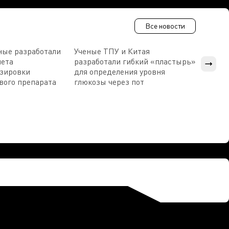
Все новости
ные разработали
Ученые ТПУ и Китая
В Пен
чета
разработали гибкий «пластырь»
приб
озировки
для определения уровня
прис
вого препарата
глюкозы через пот