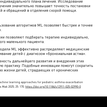
индивидуального плана лечения. Исследование
учения значительно повышает точность постановки
ий и обращений в отделения скорой помощи.
ьзование алгоритмов ML позволяет быстрее и точнее
ы.
гии позволяют подбирать терапию индивидуально,
ого маленького пациента.
 модели ML эффективно распределяют медицинские
ивание детей с диагнозом «бронхиальная астма».
ность дальнейшего развития и внедрения этих
ую практику. Подобные инновации помогут сократить
во жизни детей, страдающих от хронических
 machine learning approaches for pediatric asthma exacerbation
 Mak 2025; 25: 170.
https://doi.org/10.1186/s12911-025-02990-0