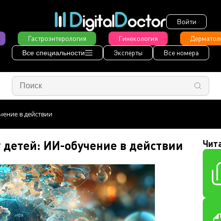
Войти
Гастроэнтерология
Гинекология
Дерматол
Эксперты
Все номера
Все специальности
чение в действии
 детей: ИИ-обучение в действии
Чит