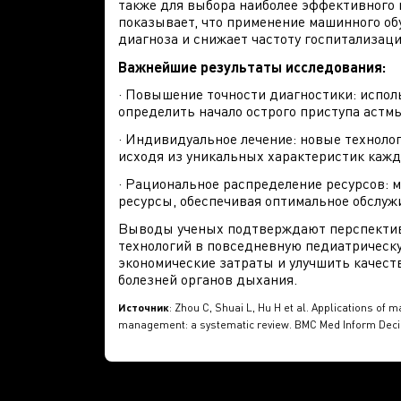
также для выбора наиболее эффективного 
показывает, что применение машинного об
диагноза и снижает частоту госпитализац
Важнейшие результаты исследования:
· Повышение точности диагностики: испол
определить начало острого приступа астм
· Индивидуальное лечение: новые техноло
исходя из уникальных характеристик кажд
· Рациональное распределение ресурсов:
ресурсы, обеспечивая оптимальное обслуж
Выводы ученых подтверждают перспектив
технологий в повседневную педиатрическ
экономические затраты и улучшить качест
болезней органов дыхания.
Источник
: Zhou C, Shuai L, Hu H et al. Applications of
management: a systematic review. BMC Med Inform Decis