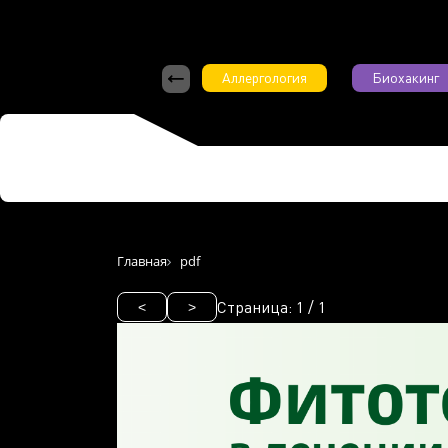
Аллергология
Биохакинг
Главная
pdf
Страница:
1
/
1
<
>