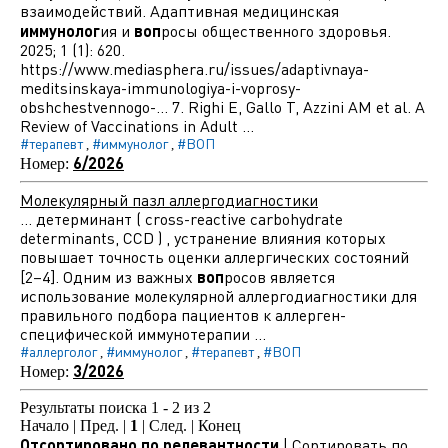
взаимодействий. Адаптивная медицинская
иммунолог
ия и
воп
росы общественного здоровья.
2025; 1 (1): 620.
https://www.mediasphera.ru/issues/adaptivnaya-
meditsinskaya-immunologiya-i-voprosy-
obshchestvennogo-... 7. Righi E, Gallo T, Azzini AM et al. A
Review of Vaccinations in Adult ...
#терапевт
#иммунолог
#ВОП
,
,
6/2026
Номер:
Молекулярный пазл аллергодиагностики
... детерминант ( cross-reactive carbohydrate
determinants, CCD ) , устранение влияния которых
повышает точность оценки аллергических состояний
[2–4]. Одним из важных
воп
росов является
использование молекулярной аллергодиагностики для
правильного подбора пациентов к аллерген-
специфической иммунотерапии ...
#аллерголог
#иммунолог
#терапевт
#ВОП
,
,
,
3/2026
Номер:
Результаты поиска 1 - 2 из 2
Начало | Пред. |
1
| След. | Конец
Отсортировано по релевантности
|
Сортировать по