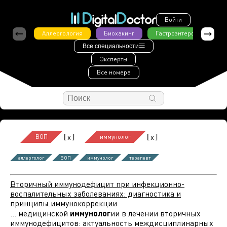
Войти
Аллергология
Биохакинг
Гастроэнтерология
Все специальности
Эксперты
Все номера
[
]
[
]
x
x
ВОП
иммунолог
аллерголог
ВОП
иммунолог
терапевт
Вторичный иммунодефицит при инфекционно-
воспалительных заболеваниях: диагностика и
принципы иммунокоррекции
... медицинской
иммунолог
ии в лечении вторичных
иммунодефицитов: актуальность междисциплинарных