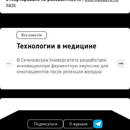
дате
Все новости
Технологии в медицине
В Сеченовском Университете разработали
Росси
инновационную ферментную эмульсию для
расч
онкопациентов после резекции желудка
проти
Подписаться
О журнале