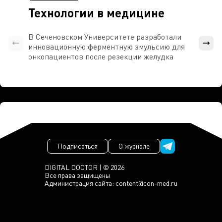
Технологии в медицине
В Сеченовском Университете разработали
Росси
инновационную ферментную эмульсию для
расч
онкопациентов после резекции желудка
проти
Подписаться
О журнале
DIGITAL DOCTOR | © 2026
Все права защищены
Администрация сайта:
content@con-med.ru