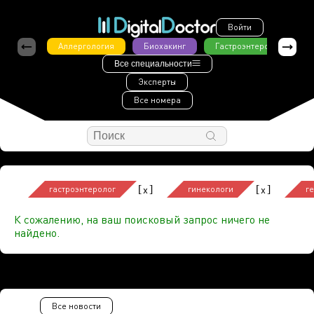
Войти
Аллергология
Биохакинг
Гастроэнтерология
Все специальности
Эксперты
Все номера
[
]
[
]
x
x
гастроэнтеролог
гинекологи
г
К сожалению, на ваш поисковый запрос ничего не
найдено.
Все новости