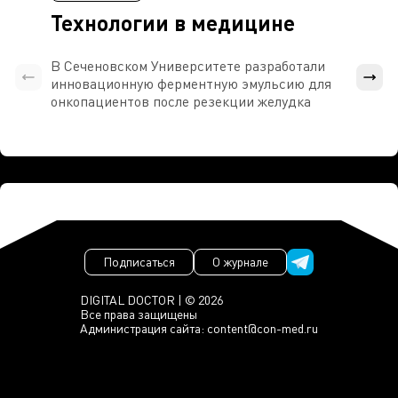
Технологии в медицине
В Сеченовском Университете разработали
Росси
инновационную ферментную эмульсию для
расч
онкопациентов после резекции желудка
проти
Подписаться
О журнале
DIGITAL DOCTOR | © 2026
Все права защищены
Администрация сайта:
content@con-med.ru