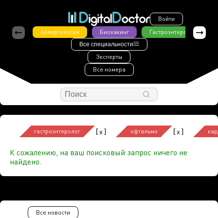
Войти
Аллергология
Биохакинг
Гастроэнтерология
Все специальности
Эксперты
Все номера
[
]
[
]
x
x
гастроэнтеролог
офтальмо
кар
К сожалению, на ваш поисковый запрос ничего не
найдено.
Все новости