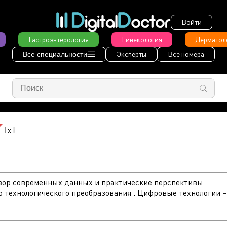
Войти
Гастроэнтерология
Гинекология
Дерматол
Эксперты
Все номера
Все специальности
[
]
x
бзор современных данных и практические перспективы
о технологического преобразования . Цифровые технологии –