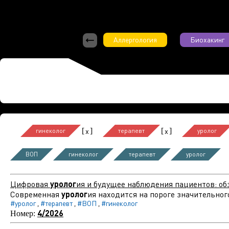
Аллергология
Биохакинг
[
]
[
]
x
x
гинеколог
терапевт
уролог
ВОП
гинеколог
терапевт
уролог
Цифровая
уролог
ия и будущее наблюдения пациентов: о
Современная
уролог
ия находится на пороге значительног
#уролог
#терапевт
#ВОП
#гинеколог
,
,
,
4/2026
Номер: