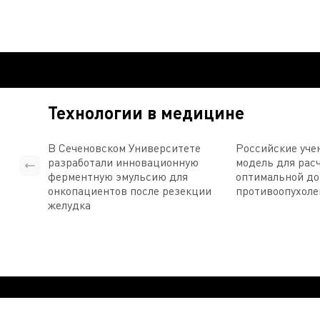
Технологии в медицине
В Сеченовском Университете
Российские уче
разработали инновационную
модель для рас
ферментную эмульсию для
оптимальной д
онкопациентов после резекции
противоопухоле
желудка