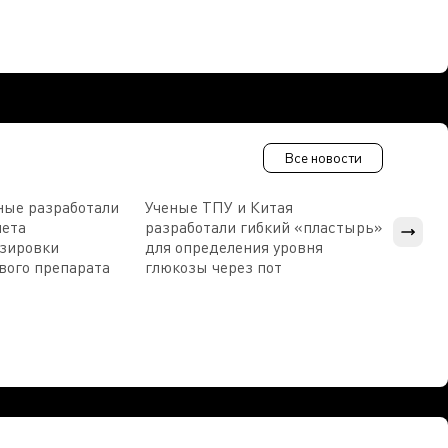
Все новости
ные разработали
Ученые ТПУ и Китая
В Пен
чета
разработали гибкий «пластырь»
приб
озировки
для определения уровня
прис
вого препарата
глюкозы через пот