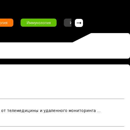
огия
Иммунология
Интервью
Инфекционны
 от телемедицины и удаленного мониторинга ...