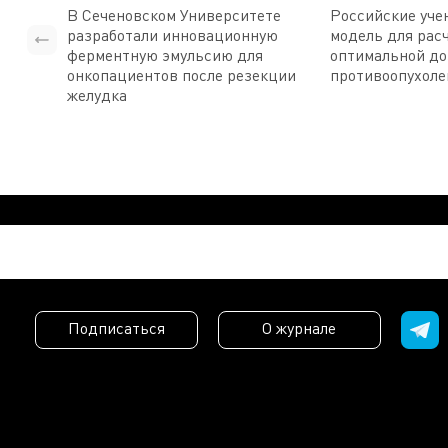
В Сеченовском Университете
Российские уче
разработали инновационную
модель для рас
ферментную эмульсию для
оптимальной д
онкопациентов после резекции
противоопухоле
желудка
Подписаться
О журнале