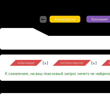
Аллергология
Биохакинг
[
]
[
]
x
x
нейрохирург
гастроэнтеролог
К сожалению, на ваш поисковый запрос ничего не найдено