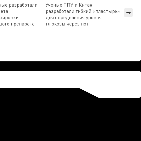
ные разработали
Ученые ТПУ и Китая
В Пен
чета
разработали гибкий «пластырь»
приб
озировки
для определения уровня
прис
вого препарата
глюкозы через пот