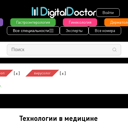
Войти
Гастроэнтерология
Гинекология
Дерматол
Эксперты
Все номера
Все специальности
[
]
[
]
x
x
воп
вирусолог
.
Технологии в медицине