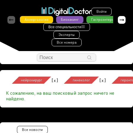
Войти
Аллергология
Биохакинг
Гастроэнтерология
Все специальности
Эксперты
Все номера
[
]
[
]
x
x
нейрохирург
гинеколог
геронт
К сожалению, на ваш поисковый запрос ничего не
найдено.
Все новости