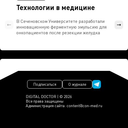
Технологии в медицине
В Сеченовском Университете разработали
Росси
инновационную ферментную эмульсию для
расч
онкопациентов после резекции желудка
проти
Подписаться
О журнале
DIGITAL DOCTOR | © 2026
Все права защищены
Администрация сайта:
content@con-med.ru