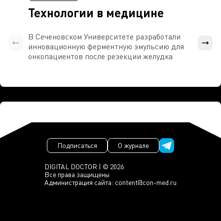
Технологии в медицине
В Сеченовском Университете разработали
Росси
инновационную ферментную эмульсию для
расч
онкопациентов после резекции желудка
проти
Подписаться
О журнале
DIGITAL DOCTOR | © 2026
Все права защищены
Администрация сайта:
content@con-med.ru