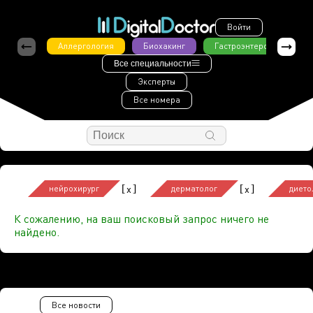
Войти
Аллергология
Биохакинг
Гастроэнтерология
Все специальности
Эксперты
Все номера
[
]
[
]
x
x
нейрохирург
дерматолог
дието
К сожалению, на ваш поисковый запрос ничего не
найдено.
Все новости