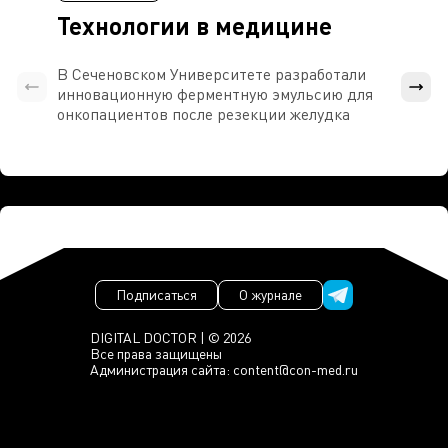
Технологии в медицине
В Сеченовском Университете разработали
Росси
инновационную ферментную эмульсию для
расч
онкопациентов после резекции желудка
проти
Подписаться
О журнале
DIGITAL DOCTOR | © 2026
Все права защищены
Администрация сайта:
content@con-med.ru