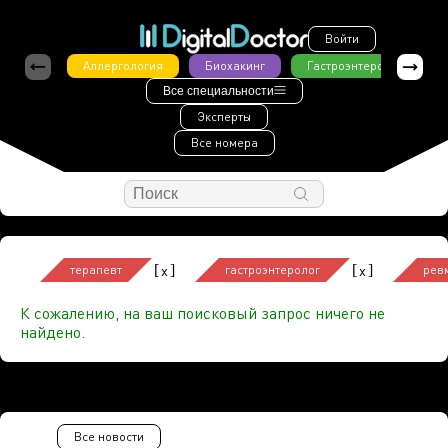
Войти
Аллергология
Биохакинг
Гастроэнтерология
Все специальности
Эксперты
Все номера
[
]
[
]
x
x
терапевт
гастроэнтеролог
рев
К сожалению, на ваш поисковый запрос ничего не
найдено.
Все новости