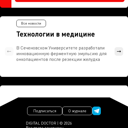
Все новости
Технологии в медицине
В Сеченовском Университете разработали
Росси
инновационную ферментную эмульсию для
расч
онкопациентов после резекции желудка
проти
Подписаться
О журнале
DIGITAL DOCTOR | © 2026
Все права защищены