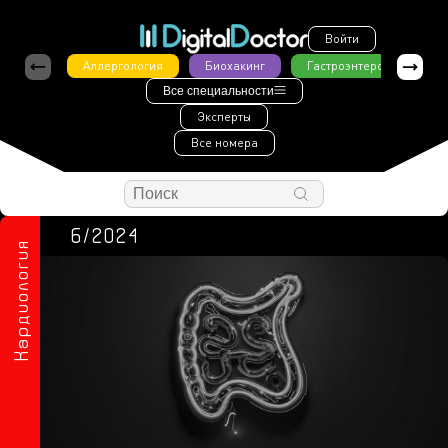
Войти
Аллергология
Биохакинг
Гастроэнтерология
Все специальности
Эксперты
Все номера
6/2024
Кардиология