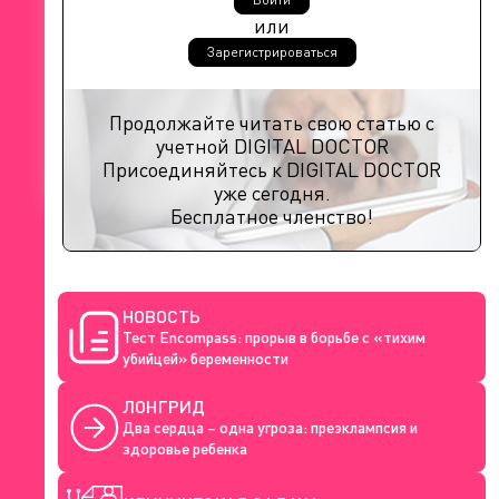
или
Зарегистрироваться
Продолжайте читать свою статью с
учетной DIGITAL DOCTOR
Присоединяйтесь к DIGITAL DOCTOR
уже сегодня.
Бесплатное членство!
НОВОСТЬ
Тест Encompass: прорыв в борьбе с «тихим
убийцей» беременности
ЛОНГРИД
Два сердца – одна угроза: преэклампсия и
здоровье ребенка