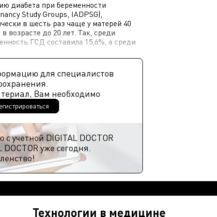
ию диабета при беременности
egnancy Study Groups, IADPSG),
чески в шесть раз чаще у матерей 40
 возрасте до 20 лет. Так, среди
нность ГСД составила 15,6%, а среди
формацию для специалистов
оохранения.
атериал, Вам необходимо
егистрироваться
ю с учетной DIGITAL DOCTOR
L DOCTOR уже сегодня.
ленство!
Технологии в медицине