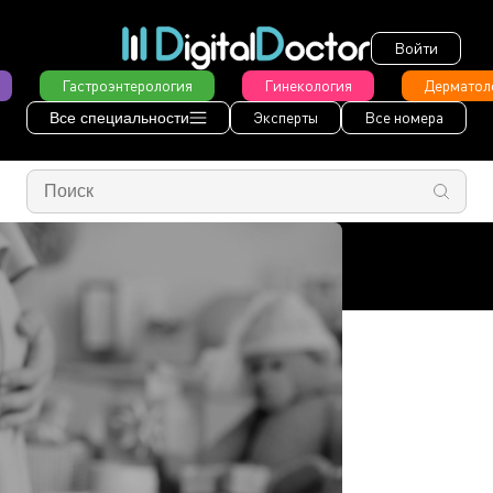
Войти
Гастроэнтерология
Гинекология
Дерматол
Эксперты
Все номера
Все специальности