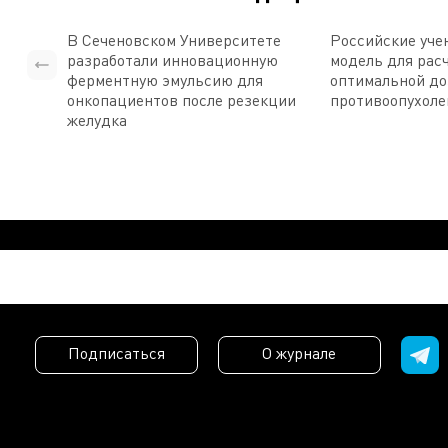
В Сеченовском Университете
Российские уче
разработали инновационную
модель для рас
ферментную эмульсию для
оптимальной д
онкопациентов после резекции
противоопухоле
желудка
Подписаться
О журнале