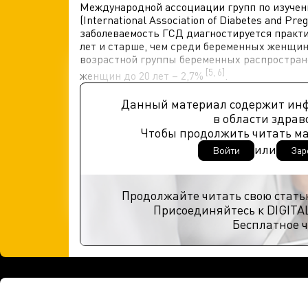
Международной ассоциации групп по изучен
(International Association of Diabetes and Pr
заболеваемость ГСД диагностируется практи
лет и старше, чем среди беременных женщин в
возрастной группы беременных распростране
[5, 6]
женщин до 20 лет – 2,7%
.
Данный материал содержит ин
в области здрав
Чтобы продолжить читать м
или
Войти
Зар
Продолжайте читать свою стать
Присоединяйтесь к DIGITA
Бесплатное ч