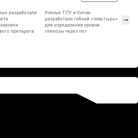
ные разработали
Ученые ТПУ и Китая
В Пен
чета
разработали гибкий «пластырь»
приб
озировки
для определения уровня
прис
вого препарата
глюкозы через пот