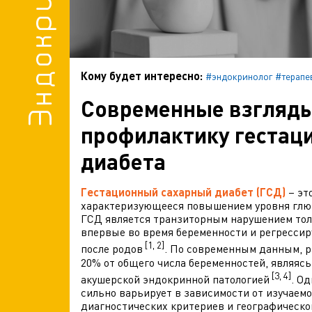
Кому будет интересно:
#эндокринолог
#терапе
Современные взгляды
профилактику гестац
диабета
Гестационный сахарный диабет (ГСД)
– эт
характеризующееся повышением уровня глюк
ГСД является транзиторным нарушением тол
впервые во время беременности и регрессиру
[1, 2]
после родов
. По современным данным, р
20% от общего числа беременностей, являяс
[3, 4]
акушерской эндокринной патологией
. О
сильно варьирует в зависимости от изучаем
диагностических критериев и географическо