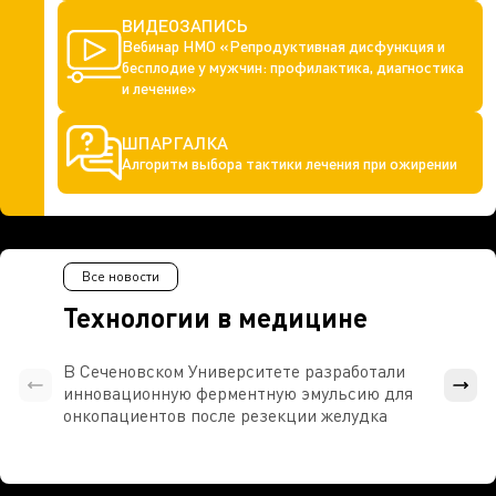
ВИДЕОЗАПИСЬ
Вебинар НМО «Репродуктивная дисфункция и
бесплодие у мужчин: профилактика, диагностика
и лечение»
ШПАРГАЛКА
Алгоритм выбора тактики лечения при ожирении
Все новости
Технологии в медицине
В Сеченовском Университете разработали
Росси
инновационную ферментную эмульсию для
расч
онкопациентов после резекции желудка
проти