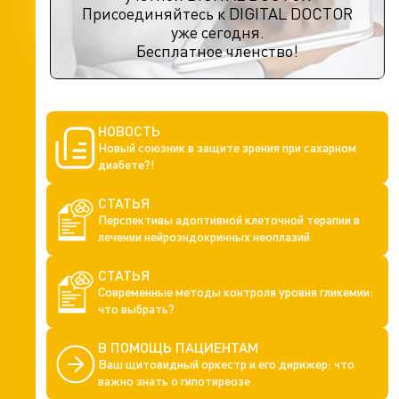
Присоединяйтесь к DIGITAL DOCTOR
уже сегодня.
Бесплатное членство!
НОВОСТЬ
Новый союзник в защите зрения при сахарном
диабете?!
СТАТЬЯ
Перспективы адоптивной клеточной терапии в
лечении нейроэндокринных неоплазий
СТАТЬЯ
Современные методы контроля уровня гликемии:
что выбрать?
В ПОМОЩЬ ПАЦИЕНТАМ
Ваш щитовидный оркестр и его дирижер: что
важно знать о гипотиреозе