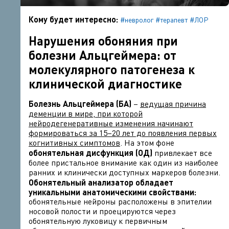
Кому будет интересно:
#невролог
#терапевт
#ЛОР
Нарушения обоняния при
болезни Альцгеймера: от
молекулярного патогенеза к
клинической диагностике
Болезнь Альцгеймера (БА)
–
ведущая причина
деменции в мире, при которой
нейродегенеративные изменения начинают
формироваться за 15–20 лет до появления первых
когнитивных симптомов
. На этом фоне
обонятельная дисфункция (ОД)
привлекает все
более пристальное внимание как один из наиболее
ранних и клинически доступных маркеров болезни.
Обонятельный анализатор обладает
уникальными анатомическими свойствами
:
обонятельные нейроны расположены в эпителии
носовой полости и проецируются через
обонятельную луковицу к первичным