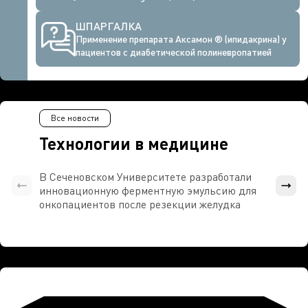
ШПАРГАЛКА
Применение препарата Аксамон ® (ипидакрина) у
пациентов с диабетической полиневропатией
Все новости
Технологии в медицине
В Сеченовском Университете разработали
Росси
инновационную ферментную эмульсию для
расч
онкопациентов после резекции желудка
проти