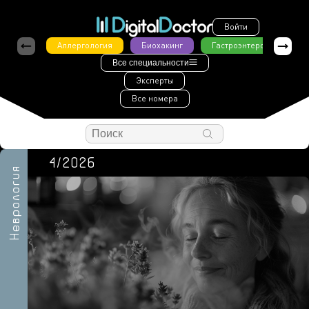
Войти
Аллергология
Биохакинг
Гастроэнтерология
Все специальности
Эксперты
Все номера
4/2026
Неврология