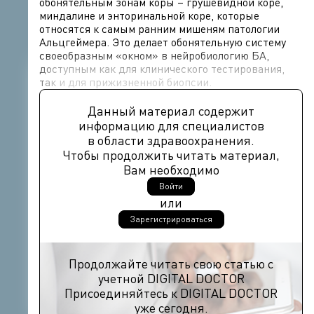
обонятельным зонам коры – грушевидной коре,
миндалине и энторинальной коре, которые
относятся к самым ранним мишеням патологии
Альцгеймера. Это делает обонятельную систему
своеобразным «окном» в нейробиологию БА,
доступным как для клинического тестирования,
так и для прижизненной биопсии.
Данный материал содержит
информацию для специалистов
в области здравоохранения.
Чтобы продолжить читать материал,
Вам необходимо
Войти
или
Зарегистрироваться
Продолжайте читать свою статью с
учетной DIGITAL DOCTOR
Присоединяйтесь к DIGITAL DOCTOR
уже сегодня.