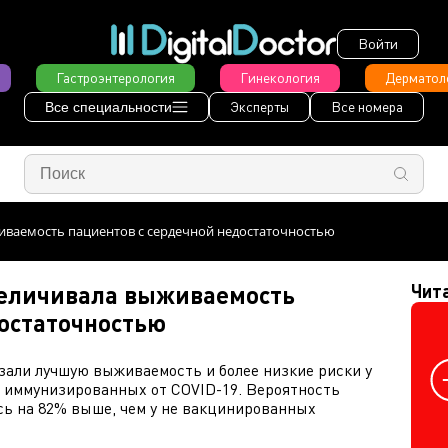
Войти
Гастроэнтерология
Гинекология
Дерматол
Эксперты
Все номера
Все специальности
иваемость пациентов с сердечной недостаточностью
величивала выживаемость
Чит
достаточностью
зали лучшую выживаемость и более низкие риски у
 иммунизированных от COVID-19. Вероятность
сь на 82% выше, чем у не вакцинированных