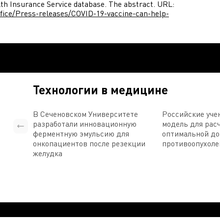
lth Insurance Service database. The abstract. URL:
fice/Press-releases/COVID-19-vaccine-can-help-
Технологии в медицине
В Сеченовском Университете
Российские уче
разработали инновационную
модель для рас
ферментную эмульсию для
оптимальной д
онкопациентов после резекции
противоопухоле
желудка