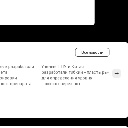
Все новости
ные разработали
Ученые ТПУ и Китая
В Пен
чета
разработали гибкий «пластырь»
приб
озировки
для определения уровня
прис
вого препарата
глюкозы через пот