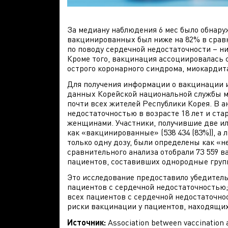
За медиану наблюдения 6 мес было обнаруж
вакцинированных был ниже на 82% в срав
по поводу сердечной недостаточности – ни
Кроме того, вакцинация ассоциировалась с
острого коронарного синдрома, миокардит
Для получения информации о вакцинации и
данных Корейской национальной службы м
почти всех жителей Республики Корея. В а
недостаточностью в возрасте 18 лет и стар
женщинами. Участники, получившие две ил
как «вакцинированные» (538 434 (83%)), а
только одну дозу, были определены как «н
сравнительного анализа отобрали 73 559 
пациентов, составивших однородные груп
Это исследование предоставило убедител
пациентов с сердечной недостаточностью;
всех пациентов с сердечной недостаточно
риски вакцинации у пациентов, находящих
Источник
:
Association between vaccination 