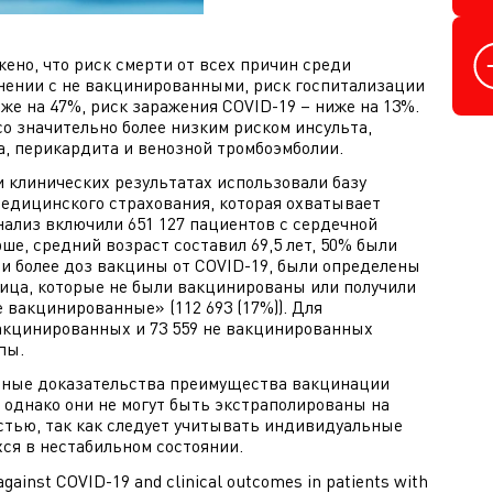
ено, что риск смерти от всех причин среди
нении с не вакцинированными, риск госпитализации
же на 47%, риск заражения COVID-19 – ниже на 13%.
о значительно более низким риском инсульта,
а, перикардита и венозной тромбоэмболии.
 клинических результатах использовали базу
едицинского страхования, которая охватывает
нализ включили 651 127 пациентов с сердечной
ше, средний возраст составил 69,5 лет, 50% были
и более доз вакцины от COVID-19, были определены
 лица, которые не были вакцинированы или получили
е вакцинированные» (112 693 (17%)). Для
вакцинированных и 73 559 не вакцинированных
пы.
ьные доказательства преимущества вакцинации
 однако они не могут быть экстраполированы на
стью, так как следует учитывать индивидуальные
ся в нестабильном состоянии.
against COVID-19 and clinical outcomes in patients with