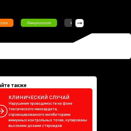
огия
Иммунология
Интервью
Инфекционны
айте также
КЛИНИЧЕСКИЙ СЛУЧАЙ
Нарушения проводимости на фоне
токсического миокардита,
спровоцированного ингибиторами
иммунных контрольных точек, купированы
высокими дозами стероидов