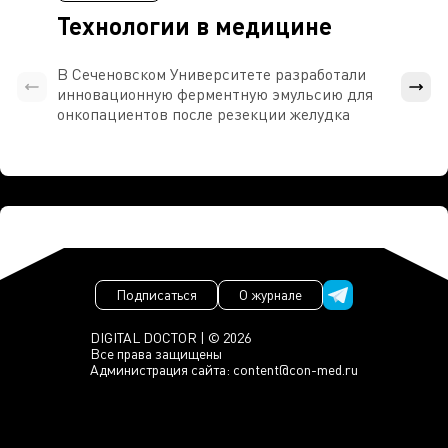
Технологии в медицине
В Сеченовском Университете разработали
Росси
инновационную ферментную эмульсию для
расч
онкопациентов после резекции желудка
проти
Подписаться
О журнале
DIGITAL DOCTOR | © 2026
Все права защищены
Администрация сайта:
content@con-med.ru