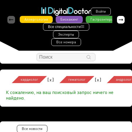
Войти
Аллергология
Биохакинг
Гастроэнтерология
Все специальности
Эксперты
Все номера
[
]
[
]
x
x
кардиолог
гематолог
андролог
К сожалению, на ваш поисковый запрос ничего не
найдено.
Все новости