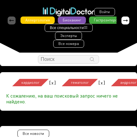
Войти
Аллергология
Биохакинг
Гастроэнтерология
Все специальности
Эксперты
Все номера
[
]
[
]
x
x
кардиолог
гематолог
андролог
К сожалению, на ваш поисковый запрос ничего не
найдено.
Все новости