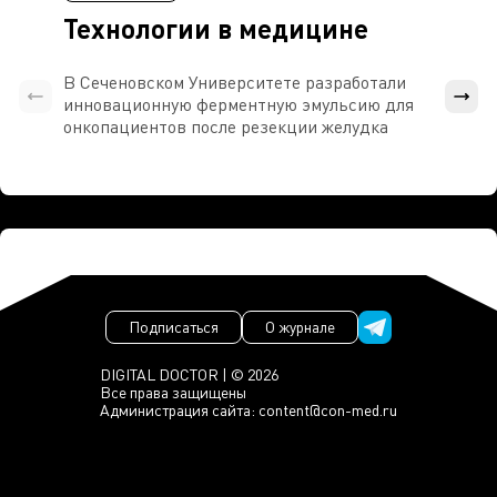
Технологии в медицине
В Сеченовском Университете разработали
Росси
инновационную ферментную эмульсию для
расч
онкопациентов после резекции желудка
проти
Подписаться
О журнале
DIGITAL DOCTOR | © 2026
Все права защищены
Администрация сайта:
content@con-med.ru