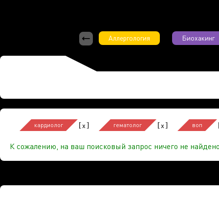
Аллергология
Биохакинг
[
]
[
]
x
x
кардиолог
гематолог
воп
К сожалению, на ваш поисковый запрос ничего не найдено