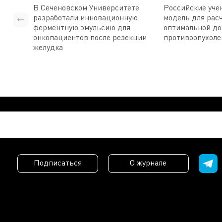
В Сеченовском Университете
Российские уче
разработали инновационную
модель для рас
ферментную эмульсию для
оптимальной д
онкопациентов после резекции
противоопухоле
желудка
Подписаться
О журнале