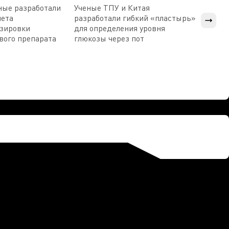
ные разработали
Ученые ТПУ и Китая
В Пен
чета
разработали гибкий «пластырь»
приб
озировки
для определения уровня
прис
вого препарата
глюкозы через пот